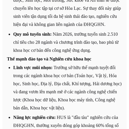
dược, Sinh học, Môi trường, Sức khỏe và An toàn sẽ được
chuyển lên học tập tại cơ sở Hòa Lạc. Sự thay đổi này giúp
sinh viên tận dụng tối đa hệ sinh thái đào tạo, nghiên cứu
hiện đại và không gian liên ngành của ĐHQGHN.
Quy mô tuyển sinh:
Năm 2026, trường tuyển sinh 2.510
chỉ tiêu cho 28 ngành và chương trình đào tạo, bao phủ từ
khoa học cơ bản đến công nghệ ứng dụng.
Thế mạnh đào tạo và Nghiên cứu khoa học
Lĩnh vực mũi nhọn:
Trường sở hữu thế mạnh tuyệt đối
trong các ngành khoa học cơ bản (Toán học, Vật lý, Hóa
học, Sinh học, Địa lý, Địa chất, Khí tượng, Hải dương học)
và đang vươn lên mạnh mẽ ở các ngành công nghệ chiến
lược (Khoa học dữ liệu, Khoa học máy tính, Công nghệ
bán dẫn, Khoa học vật liệu).
Năng lực nghiên cứu:
HUS là "đầu tàu" nghiên cứu của
ĐHQGHN, thường xuyên đóng góp khoảng 60% tổng số