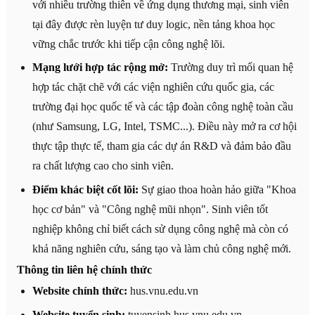
với nhiều trường thiên về ứng dụng thương mại, sinh viên
tại đây được rèn luyện tư duy logic, nền tảng khoa học
vững chắc trước khi tiếp cận công nghệ lõi.
Mạng lưới hợp tác rộng mở:
Trường duy trì mối quan hệ
hợp tác chặt chẽ với các viện nghiên cứu quốc gia, các
trường đại học quốc tế và các tập đoàn công nghệ toàn cầu
(như Samsung, LG, Intel, TSMC...). Điều này mở ra cơ hội
thực tập thực tế, tham gia các dự án R&D và đảm bảo đầu
ra chất lượng cao cho sinh viên.
Điểm khác biệt cốt lõi:
Sự giao thoa hoàn hảo giữa "Khoa
học cơ bản" và "Công nghệ mũi nhọn". Sinh viên tốt
nghiệp không chỉ biết cách sử dụng công nghệ mà còn có
khả năng nghiên cứu, sáng tạo và làm chủ công nghệ mới.
Thông tin liên hệ chính thức
Website chính thức:
hus.vnu.edu.vn
Website tuyển sinh:
tuyensinh.hus.vnu.edu.vn