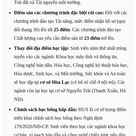
Trái đất và Tài nguyên môi trường.
Điểm sàn các chương trình đặc biệt rất cao:
Đối với các
chương trình đào tạo Tài năng, mức điểm nhận hồ sơ (quy
đổi thang 30) lên tới
25 điểm
. Các chương trình đào tạo
Chất lượng cao yêu cầu điểm sàn từ
23 điểm
trở lên.
Thay đổi địa điểm học tập:
Sinh viên năm thứ nhất trúng
tuyển vào các ngành: Khoa học máy tính và thông tin,
Công nghệ bán dẫn, Hóa học, Công nghệ kỹ thuật hóa học,
Hóa dược, Sinh học, và Môi trường, Sức khỏe và An toàn
sẽ học tập tại
cơ sở Hòa Lạc
(có bố trí chỗ ở nội trú). Các
ngành còn lại học tại cơ sở Nguyễn Trãi (Thanh Xuân, Hà
Nội).
Chính sách học bổng hấp dẫn:
HUS là cơ sở trọng điểm
triển khai chính sách học bổng theo Nghị định
179/2026/NĐ-CP. Sinh viên theo học các ngành khoa học
cơ bản, vi mạch bán dẫn và công nghệ chiến lược nếu đáp