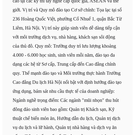
cao tại các kỳ thi tay nghề cấp quốc gia, ASEAN và thế
giới. Vị trí và Quy mô đào tạo Cơ sở chính: Tọa lạc tại số
236 Hoàng Quốc Việt, phường Cổ Nhuế 1, quận Bắc Từ
Liêm, Hà Nội. Vị trí này giúp sinh viên dễ dàng tiếp cận
với môi trường dịch vụ, nhà hàng, khách sạn sôi động
của thủ đô. Quy mô: Trường duy trì lưu lượng khoảng
4.000 - 6.000 học sinh, sinh viên mỗi năm, đào tạo đa
dạng các hệ từ Sơ cấp, Trung cấp đến Cao đẳng chính
quy. Thế mạnh đào tạo và Môi trường thực hành Trường
Cao đẳng Du lịch Hà Nội nổi bật với định hướng đào tạo
ứng dụng, bám sát nhu cầu thực tế của doanh nghiệp:
Ngành nghề trọng điểm: Các ngành "mũi nhọn" thu hút
đông đảo sinh viên bao gồm: Quản trị Khách sạn, Kỹ
thuật chế biến món ăn, Hướng dẫn du lịch, Quản trị dịch
vụ du lịch và lữ hành, Quản trị nhà hàng và dịch vụ ăn