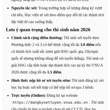
Nguyên tắc xét:
Trong trường hợp số lượng đăng ký vượt
chỉ tiêu, Học viện sẽ xét theo điểm quy đổi từ các thành tích
đặc biệt từ cao xuống thấp.
Lưu ý quan trọng cho thí sinh năm 2026
Chính sách cộng điểm thưởng:
Thí sinh xét tuyển theo
Phương thức 2 và 3 có thể được cộng tối đa
3.0 điểm
nếu
có thành tích xuất sắc (như giải HSG quốc gia, Olympic
quốc tế nhưng không dùng để xét tuyển thẳng). Thí sinh có
giải HSG cấp tỉnh hoặc đạt thành tích cao tại kỳ thi VNUA
2026 được cộng tối đa
1.5 điểm
.
Hình thức nộp hồ sơ xét tuyển sớm:
Thí sinh đăng ký xét
học bạ hoặc xét kết hợp có thể nộp hồ sơ qua 3 kênh:
Trực tuyến (Online):
Đăng ký tại website
https://dangkyxettuyen.vnua.edu.vn
. Thí sinh
cần chuẩn bị bản scan/ảnh chụp rõ nét CCCD, Học bạ