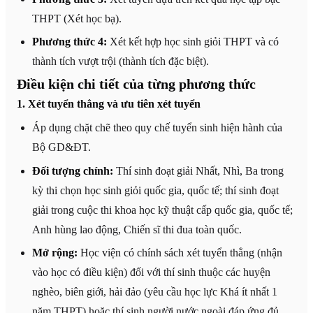
THPT (Xét học bạ).
Phương thức 4:
Xét kết hợp học sinh giỏi THPT và có
thành tích vượt trội (thành tích đặc biệt).
Điều kiện chi tiết của từng phương thức
1. Xét tuyển thẳng và ưu tiên xét tuyển
Áp dụng chặt chẽ theo quy chế tuyển sinh hiện hành của
Bộ GD&ĐT.
Đối tượng chính:
Thí sinh đoạt giải Nhất, Nhì, Ba trong
kỳ thi chọn học sinh giỏi quốc gia, quốc tế; thí sinh đoạt
giải trong cuộc thi khoa học kỹ thuật cấp quốc gia, quốc tế;
Anh hùng lao động, Chiến sĩ thi đua toàn quốc.
Mở rộng:
Học viện có chính sách xét tuyển thẳng (nhận
vào học có điều kiện) đối với thí sinh thuộc các huyện
nghèo, biên giới, hải đảo (yêu cầu học lực Khá ít nhất 1
năm THPT) hoặc thí sinh người nước ngoài đáp ứng đủ