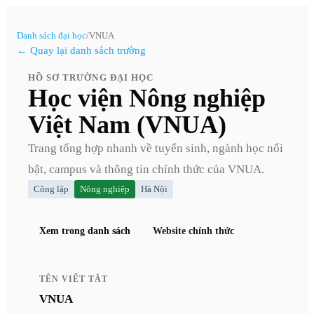
Danh sách đại học
/
VNUA
← Quay lại danh sách trường
HỒ SƠ TRƯỜNG ĐẠI HỌC
Học viện Nông nghiệp
Việt Nam (VNUA)
Trang tổng hợp nhanh về tuyển sinh, ngành học nổi
bật, campus và thông tin chính thức của
VNUA
.
Công lập
Nông nghiệp
Hà Nội
Xem trong danh sách
Website chính thức
TÊN VIẾT TẮT
VNUA