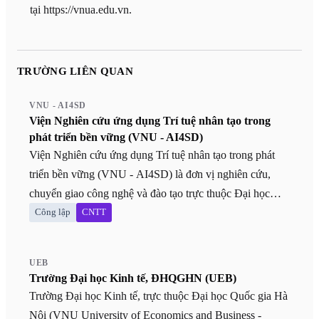
tại https://vnua.edu.vn.
TRƯỜNG LIÊN QUAN
VNU - AI4SD
Viện Nghiên cứu ứng dụng Trí tuệ nhân tạo trong
phát triển bền vững (VNU - AI4SD)
Viện Nghiên cứu ứng dụng Trí tuệ nhân tạo trong phát
triển bền vững (VNU - AI4SD) là đơn vị nghiên cứu,
chuyển giao công nghệ và đào tạo trực thuộc Đại học
Quốc gia Hà Nội (ĐHQGHN). Được thành lập năm
Công lập
CNTT
2025, Viện định vị là đầu mối tiên phong ứng dụng trí tuệ
nhân tạo (AI) giải quyết các thách thức về môi trường,
UEB
kinh tế xanh, đô thị thông minh và sức khỏe cộng đồng.
Trường Đại học Kinh tế, ĐHQGHN (UEB)
Khác với các trường đại học thành viên, VNU - AI4SD
Trường Đại học Kinh tế, trực thuộc Đại học Quốc gia Hà
không tổ chức tuyển sinh đại học đại trà mà tập trung
Nội (VNU University of Economics and Business -