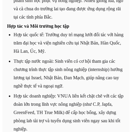
phẩm sinh học phục vụ nông nghiệp. Nhiều giống lúa, ngô
và cà chua do trường lai tạo đang được ứng dụng rộng rãi
tại các tỉnh phía Bắc.
Hợp tác và Môi trường học tập
Hợp tác quốc tế: Trường duy trì mạng lưới đối tác với hàng
trăm đại học và viện nghiên cứu tại Nhật Bản, Hàn Quốc,
Hà Lan, Úc, Mỹ.
Thực tập nước ngoài: Sinh viên có cơ hội tham gia các
chương trình thực tập sinh nông nghiệp (internship) hưởng
lương tại Israel, Nhật Bản, Đan Mạch, giúp nâng cao tay
nghề thực tế và ngoại ngữ.
Hợp tác doanh nghiệp: VNUA liên kết chặt chẽ với các tập
đoàn lớn trong lĩnh vực nông nghiệp (như C.P, Japfa,
GreenFeed, TH True Milk) để cấp học bổng, xây dựng
phòng lab tài trợ và tuyển dụng sinh viên ngay sau khi tốt
nghiệp.