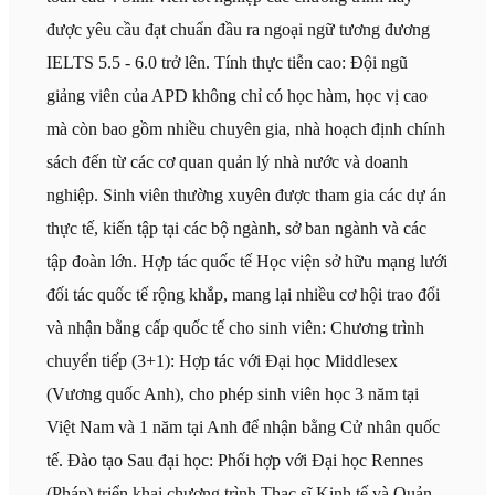
được yêu cầu đạt chuẩn đầu ra ngoại ngữ tương đương
IELTS 5.5 - 6.0 trở lên. Tính thực tiễn cao: Đội ngũ
giảng viên của APD không chỉ có học hàm, học vị cao
mà còn bao gồm nhiều chuyên gia, nhà hoạch định chính
sách đến từ các cơ quan quản lý nhà nước và doanh
nghiệp. Sinh viên thường xuyên được tham gia các dự án
thực tế, kiến tập tại các bộ ngành, sở ban ngành và các
tập đoàn lớn. Hợp tác quốc tế Học viện sở hữu mạng lưới
đối tác quốc tế rộng khắp, mang lại nhiều cơ hội trao đổi
và nhận bằng cấp quốc tế cho sinh viên: Chương trình
chuyển tiếp (3+1): Hợp tác với Đại học Middlesex
(Vương quốc Anh), cho phép sinh viên học 3 năm tại
Việt Nam và 1 năm tại Anh để nhận bằng Cử nhân quốc
tế. Đào tạo Sau đại học: Phối hợp với Đại học Rennes
(Pháp) triển khai chương trình Thạc sĩ Kinh tế và Quản