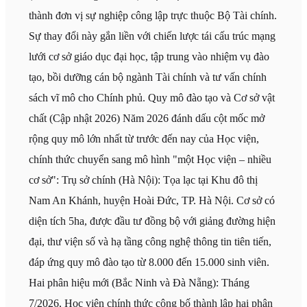
thành đơn vị sự nghiệp công lập trực thuộc Bộ Tài chính.
Sự thay đổi này gắn liền với chiến lược tái cấu trúc mạng
lưới cơ sở giáo dục đại học, tập trung vào nhiệm vụ đào
tạo, bồi dưỡng cán bộ ngành Tài chính và tư vấn chính
sách vĩ mô cho Chính phủ. Quy mô đào tạo và Cơ sở vật
chất (Cập nhật 2026) Năm 2026 đánh dấu cột mốc mở
rộng quy mô lớn nhất từ trước đến nay của Học viện,
chính thức chuyển sang mô hình "một Học viện – nhiều
cơ sở": Trụ sở chính (Hà Nội): Tọa lạc tại Khu đô thị
Nam An Khánh, huyện Hoài Đức, TP. Hà Nội. Cơ sở có
diện tích 5ha, được đầu tư đồng bộ với giảng đường hiện
đại, thư viện số và hạ tầng công nghệ thông tin tiên tiến,
đáp ứng quy mô đào tạo từ 8.000 đến 15.000 sinh viên.
Hai phân hiệu mới (Bắc Ninh và Đà Nẵng): Tháng
7/2026, Học viện chính thức công bố thành lập hai phân