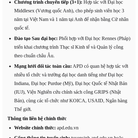
Chương trình chuyển tiếp (3+1):
Hợp tác với Đại học
Middlesex (Vương quốc Anh), cho phép sinh viên học 3
năm tại Việt Nam và 1 năm tại Anh để nhận bằng Cử nhân
quốc tế.
Đào tạo Sau đại học:
Phối hợp với Đại học Rennes (Pháp)
triển khai chương trình Thạc sĩ Kinh tế và Quản lý công
theo chuẩn châu Âu.
Mạng lưới đối tác toàn cầu:
APD có quan hệ hợp tác với
nhiều tổ chức và trường đại học danh tiếng như Đại học
Indiana, Đại học Purdue (Mỹ), Đại học Quốc tế Nhật Bản
(IUJ), Viện Nghiên cứu chính sách công GRIPS (Nhật
Bản), cùng các tổ chức như KOICA, USAID, Ngân hàng
Thế giới.
Thông tin liên hệ chính thức
Website chính thức:
apd.edu.vn
Cổng thông tin tuyển sinh:
tuyensinh.apd.edu.vn hoặc