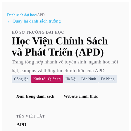
Danh sách đại học
/
APD
← Quay lại danh sách trường
HỒ SƠ TRƯỜNG ĐẠI HỌC
Học Viện Chính Sách
và Phát Triển (APD)
Trang tổng hợp nhanh về tuyển sinh, ngành học nổi
bật, campus và thông tin chính thức của
APD
.
Công lập
Kinh tế - Quản trị
Hà Nội
Bắc Ninh
Đà Nẵng
Xem trong danh sách
Website chính thức
TÊN VIẾT TẮT
APD