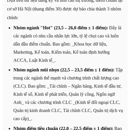
Dựa trên dữ liệu đăng ký và nhu cầu thị trường, điểm chuẩn tại
cơ sở Hà Nội (thang điểm 30) được dự báo chia thành 3 nhóm
chính:
Nhóm ngành "Hot" (23,5 – 26,0 điểm ± 1 điểm):
Đây là
các ngành có nhu cầu nhân lực lớn, tỷ lệ chọi cao và luôn
dẫn đầu điểm chuẩn. Bao gồm: _Khoa học dữ liệu,
Marketing, Kế toán, Kiểm toán, Kế toán định hướng
ACCA, Luật Kinh tế_.
Nhóm ngành mũi nhọn (22,5 – 23,5 điểm ± 1 điểm):
Tập
trung các ngành thế mạnh và chương trình chất lượng cao
(CLC). Bao gồm: _Tài chính – Ngân hàng, Kinh tế đầu tư,
Kinh tế số, Kinh tế phát triển, Quản lý công, Ngôn ngữ
Anh_ và các chương trình CLC _(Kinh tế đối ngoại CLC,
Quản trị kinh doanh CLC, Tài chính CLC, Quản trị dịch vụ
cao cấp)_.
Nhóm điểm tiêu chuẩn (22,0 – 22,5 điểm ± 1 điểm):
Bao