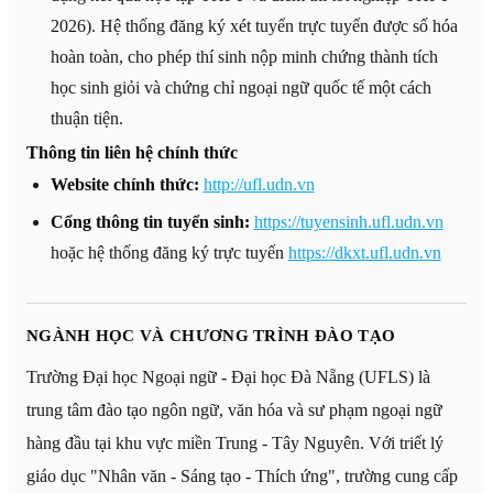
2026). Hệ thống đăng ký xét tuyển trực tuyến được số hóa
hoàn toàn, cho phép thí sinh nộp minh chứng thành tích
học sinh giỏi và chứng chỉ ngoại ngữ quốc tế một cách
thuận tiện.
Thông tin liên hệ chính thức
Website chính thức:
http://ufl.udn.vn
Cổng thông tin tuyển sinh:
https://tuyensinh.ufl.udn.vn
hoặc hệ thống đăng ký trực tuyến
https://dkxt.ufl.udn.vn
NGÀNH HỌC VÀ CHƯƠNG TRÌNH ĐÀO TẠO
Trường Đại học Ngoại ngữ - Đại học Đà Nẵng (UFLS) là
trung tâm đào tạo ngôn ngữ, văn hóa và sư phạm ngoại ngữ
hàng đầu tại khu vực miền Trung - Tây Nguyên. Với triết lý
giáo dục "Nhân văn - Sáng tạo - Thích ứng", trường cung cấp