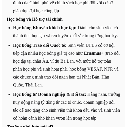
định của Chính phủ về chính sách học phí đối với cơ sở
giáo dục đại học công lập.
Học bổng và Hỗ trợ tài chính
Học bổng Khuyến khích học tập:
Dành cho sinh viên có
thành tích học tập và rèn luyện xuất sắc trong từng học kỳ.
Học bổng Trao đổi Quốc tế:
Sinh viên UFLS có cơ hội
tiếp cận nhiều học bổng giá trị cao như
Erasmus+
(trao đổi
học tập tại châu Âu, ví dụ Ba Lan, với mức hỗ trợ toàn
phần học phí và sinh hoạt phí), học bổng VESAF, NFP, và
các chương trình trao đổi ngắn hạn tại Nhật Bản, Hàn
Quốc, Thái Lan.
Học bổng từ Doanh nghiệp & Đối tác:
Hàng năm, trường
huy động hàng tỷ đồng từ các tổ chức, doanh nghiệp đối
tác để trao tặng cho sinh viên thủ khoa đầu vào và sinh viên
có hoàn cảnh khó khăn vươn lên trong học tập.
Trường phù hợp với ai?