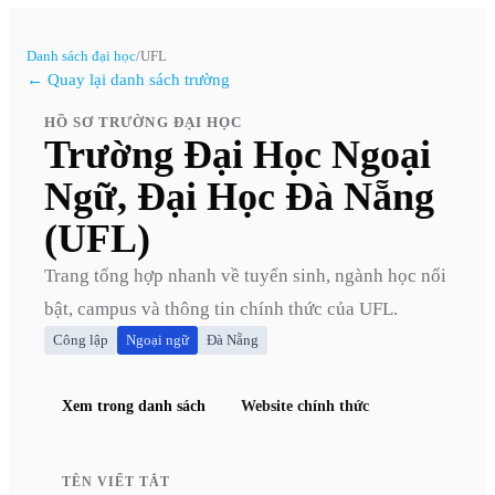
Danh sách đại học
/
UFL
← Quay lại danh sách trường
HỒ SƠ TRƯỜNG ĐẠI HỌC
Trường Đại Học Ngoại
Ngữ, Đại Học Đà Nẵng
(UFL)
Trang tổng hợp nhanh về tuyển sinh, ngành học nổi
bật, campus và thông tin chính thức của
UFL
.
Công lập
Ngoại ngữ
Đà Nẵng
Xem trong danh sách
Website chính thức
TÊN VIẾT TẮT