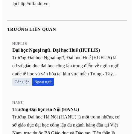
tại http://ufl.udn.vn.
TRƯỜNG LIÊN QUAN
HUFLIS
Đại học Ngoại ngữ, Đại học Huế (HUFLIS)
Trường Đại học Ngoại ngữ, Đại học Huế (HUFLIS) là
cơ sở giáo dục đại học công lập trọng điểm về ngôn ngữ,
quốc tế học và văn hóa tại khu vực miền Trung - Tây
Nguyên. Trực thuộc hệ thống Đại học Huế, trường khẳng
Công lập
Ngoại ngữ
định vị thế là 1 trong 10 Trung tâm Ngoại ngữ khu vực
của Bộ GD&ĐT, đồng thời là đơn vị uy tín trong công
HANU
tác khảo thí và cấp chứng chỉ năng lực ngoại ngữ
Trường Đại học Hà Nội (HANU)
(VSTEP). HUFLIS nổi bật với các nhóm ngành thế mạnh
Trường Đại học Hà Nội (HANU) là một trong những cơ
như Sư phạm Ngoại ngữ, Ngôn ngữ học (Anh, Trung,
sở giáo dục đại học công lập đa ngành hàng đầu tại Việt
Hàn, Nhật, Pháp, Nga) và Văn hóa - Quốc tế học. Điểm
Nam, trực thuộc Bộ Giáo dục và Đào tạo. Tiền thân là