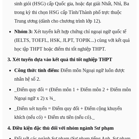
sinh giỏi (HSG) cấp Quốc gia, hoặc đạt giải Nhất, Nhì, Ba
trong kỳ thi chọn HSG cấp Tỉnh/Thành phố trực thuộc
Trung ương (dành cho chương trình lớp 12).
Nhóm 3:
Xét tuyển kết hợp chứng chỉ ngoại ngữ quốc tế
(IELTS, TOEFL, HSK, JLPT, TOPIK...) cùng với kết quả
học tập THPT hoặc điểm thi tốt nghiệp THPT.
3. Xét tuyển dựa vào kết quả thi tốt nghiệp THPT
Công thức tính điểm:
Điểm môn Ngoại ngữ luôn được
nhân hệ số 2.
_Điểm quy đổi = (Điểm môn 1 + Điểm môn 2 + Điểm môn
Ngoại ngữ x 2) x ¾_
_Điểm xét tuyển = Điểm quy đổi + Điểm cộng khuyến
khích (nếu có) + Điểm ưu tiên (nếu có)._
4. Điều kiện đặc thù đối với nhóm ngành Sư phạm
Đối với các ngành Sư phạm (Sư phạm tiếng Anh, Sư phạm