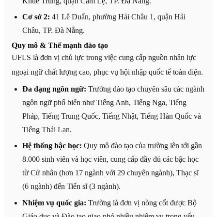
Khuê Trung, quận Cẩm Lệ, TP. Đà Nẵng.
Cơ sở 2:
41 Lê Duẩn, phường Hải Châu 1, quận Hải
Châu, TP. Đà Nẵng.
Quy mô & Thế mạnh đào tạo
UFLS là đơn vị chủ lực trong việc cung cấp nguồn nhân lực
ngoại ngữ chất lượng cao, phục vụ hội nhập quốc tế toàn diện.
Đa dạng ngôn ngữ:
Trường đào tạo chuyên sâu các ngành
ngôn ngữ phổ biến như Tiếng Anh, Tiếng Nga, Tiếng
Pháp, Tiếng Trung Quốc, Tiếng Nhật, Tiếng Hàn Quốc và
Tiếng Thái Lan.
Hệ thống bậc học:
Quy mô đào tạo của trường lên tới gần
8.000 sinh viên và học viên, cung cấp đầy đủ các bậc học
từ Cử nhân (hơn 17 ngành với 29 chuyên ngành), Thạc sĩ
(6 ngành) đến Tiến sĩ (3 ngành).
Nhiệm vụ quốc gia:
Trường là đơn vị nòng cốt được Bộ
Giáo dục và Đào tạo giao phó nhiều nhiệm vụ trọng yếu