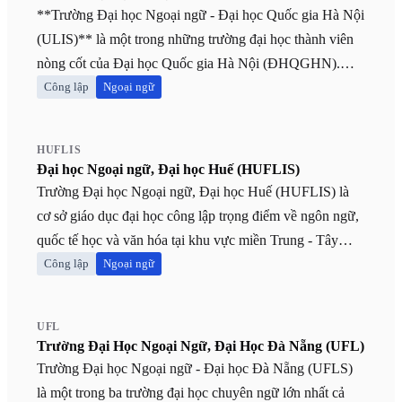
**Trường Đại học Ngoại ngữ - Đại học Quốc gia Hà Nội
(ULIS)** là một trong những trường đại học thành viên
nòng cốt của Đại học Quốc gia Hà Nội (ĐHQGHN).
Tọa lạc tại quận Cầu Giấy, TP. Hà Nội, ULIS là cơ sở
Công lập
Ngoại ngữ
giáo dục đại học công lập hàng đầu tại Việt Nam chuyên
đào tạo, nghiên cứu về ngôn ngữ, quốc tế học và các
HUFLIS
ngành liên quan. Trường có thế mạnh đặc biệt trong lĩnh
Đại học Ngoại ngữ, Đại học Huế (HUFLIS)
vực sư phạm ngoại ngữ, ngôn ngữ học và quốc tế học,
Trường Đại học Ngoại ngữ, Đại học Huế (HUFLIS) là
đào tạo đa dạng các ngôn ngữ phổ biến như Tiếng Anh,
cơ sở giáo dục đại học công lập trọng điểm về ngôn ngữ,
Tiếng Pháp, Tiếng Nga, Tiếng Trung Quốc, Tiếng Nhật,
quốc tế học và văn hóa tại khu vực miền Trung - Tây
Tiếng Hàn Quốc, Tiếng Đức, Tiếng Ả Rập. Sinh viên
Nguyên. Trực thuộc hệ thống Đại học Huế, trường khẳng
Công lập
Ngoại ngữ
không chỉ được học về kỹ năng ngôn ngữ mà còn được
định vị thế là 1 trong 10 Trung tâm Ngoại ngữ khu vực
trang bị kiến thức sâu rộng về văn hóa, xã hội, kinh tế của
của Bộ GD&ĐT, đồng thời là đơn vị uy tín trong công
UFL
các quốc gia sử dụng ngôn ngữ đó. ULIS là lựa chọn lý
tác khảo thí và cấp chứng chỉ năng lực ngoại ngữ
Trường Đại Học Ngoại Ngữ, Đại Học Đà Nẵng (UFL)
tưởng cho những học sinh đam mê ngoại ngữ, văn hóa
(VSTEP). HUFLIS nổi bật với các nhóm ngành thế mạnh
Trường Đại học Ngoại ngữ - Đại học Đà Nẵng (UFLS)
quốc tế và mong muốn làm việc trong môi trường đa
như Sư phạm Ngoại ngữ, Ngôn ngữ học (Anh, Trung,
là một trong ba trường đại học chuyên ngữ lớn nhất cả