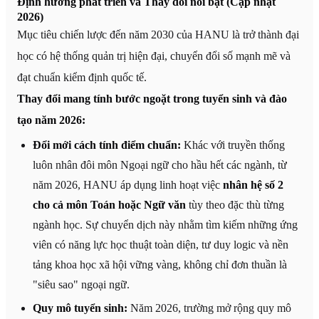
Định hướng phát triển và Thay đổi nổi bật (Cập nhật
2026)
Mục tiêu chiến lược đến năm 2030 của HANU là trở thành đại
học có hệ thống quản trị hiện đại, chuyển đổi số mạnh mẽ và
đạt chuẩn kiểm định quốc tế.
Thay đổi mang tính bước ngoặt trong tuyển sinh và đào
tạo năm 2026:
Đổi mới cách tính điểm chuẩn:
Khác với truyền thống
luôn nhân đôi môn Ngoại ngữ cho hầu hết các ngành, từ
năm 2026, HANU áp dụng linh hoạt việc
nhân hệ số 2
cho cả môn Toán hoặc Ngữ văn
tùy theo đặc thù từng
ngành học. Sự chuyển dịch này nhằm tìm kiếm những ứng
viên có năng lực học thuật toàn diện, tư duy logic và nền
tảng khoa học xã hội vững vàng, không chỉ đơn thuần là
"siêu sao" ngoại ngữ.
Quy mô tuyển sinh:
Năm 2026, trường mở rộng quy mô