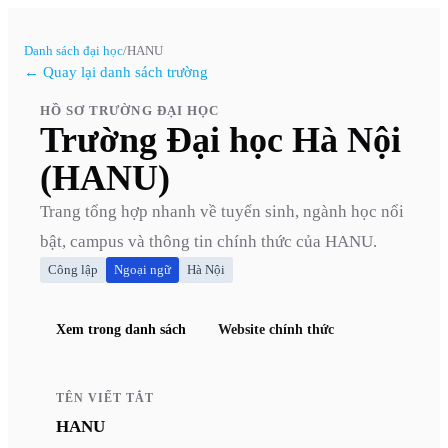
Danh sách đại học
/
HANU
← Quay lại danh sách trường
HỒ SƠ TRƯỜNG ĐẠI HỌC
Trường Đại học Hà Nội
(HANU)
Trang tổng hợp nhanh về tuyển sinh, ngành học nổi
bật, campus và thông tin chính thức của
HANU
.
Công lập
Ngoại ngữ
Hà Nội
Xem trong danh sách
Website chính thức
TÊN VIẾT TẮT
HANU