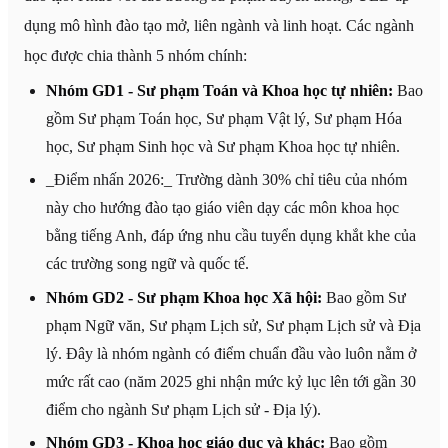
dụng mô hình đào tạo mở, liên ngành và linh hoạt. Các ngành
học được chia thành 5 nhóm chính:
Nhóm GD1 - Sư phạm Toán và Khoa học tự nhiên:
Bao
gồm Sư phạm Toán học, Sư phạm Vật lý, Sư phạm Hóa
học, Sư phạm Sinh học và Sư phạm Khoa học tự nhiên.
_Điểm nhấn 2026:_ Trường dành 30% chỉ tiêu của nhóm
này cho hướng đào tạo giáo viên dạy các môn khoa học
bằng tiếng Anh, đáp ứng nhu cầu tuyển dụng khắt khe của
các trường song ngữ và quốc tế.
Nhóm GD2 - Sư phạm Khoa học Xã hội:
Bao gồm Sư
phạm Ngữ văn, Sư phạm Lịch sử, Sư phạm Lịch sử và Địa
lý. Đây là nhóm ngành có điểm chuẩn đầu vào luôn nằm ở
mức rất cao (năm 2025 ghi nhận mức kỷ lục lên tới gần 30
điểm cho ngành Sư phạm Lịch sử - Địa lý).
Nhóm GD3 - Khoa học giáo dục và khác:
Bao gồm