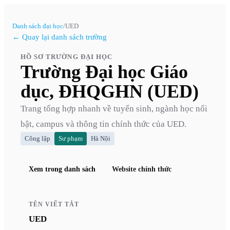
Danh sách đại học
/
UED
← Quay lại danh sách trường
HỒ SƠ TRƯỜNG ĐẠI HỌC
Trường Đại học Giáo
dục, ĐHQGHN (UED)
Trang tổng hợp nhanh về tuyển sinh, ngành học nổi
bật, campus và thông tin chính thức của
UED
.
Công lập
Sư phạm
Hà Nội
Xem trong danh sách
Website chính thức
TÊN VIẾT TẮT
UED