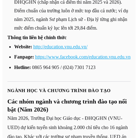
ĐHQGHN (chấp nhận cả điểm thi năm 2025 và 2026).
Điểm chuẩn của trường luôn ở mức top đầu cả nước; ví dụ
năm 2025, ngành Sư phạm Lịch sử - Địa lý từng ghi nhận
mức điểm chuẩn kỷ lục lên tới 29,84 điểm.
Thông tin liên hệ chính thức
Website:
http://education.vnu.edu.vn/
Fanpage:
https://www.facebook.com/education.vnu.edu.vn
Hotline:
0865 964 905 / (024) 7301 7123
NGÀNH HỌC VÀ CHƯƠNG TRÌNH ĐÀO TẠO
Các nhóm ngành và chương trình đào tạo nổi
bật (Năm 2026)
Năm 2026, Trường Đại học Giáo dục - ĐHQGHN (VNU-
UED) dự kiến tuyển sinh khoảng 2.000 chỉ tiêu cho 16 ngành
đào tạo. Khác với các trường sư phạm truyền thống, UED áp