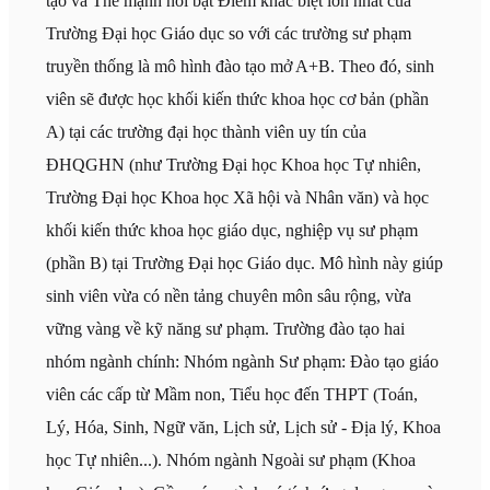
tạo và Thế mạnh nổi bật Điểm khác biệt lớn nhất của
Trường Đại học Giáo dục so với các trường sư phạm
truyền thống là mô hình đào tạo mở A+B. Theo đó, sinh
viên sẽ được học khối kiến thức khoa học cơ bản (phần
A) tại các trường đại học thành viên uy tín của
ĐHQGHN (như Trường Đại học Khoa học Tự nhiên,
Trường Đại học Khoa học Xã hội và Nhân văn) và học
khối kiến thức khoa học giáo dục, nghiệp vụ sư phạm
(phần B) tại Trường Đại học Giáo dục. Mô hình này giúp
sinh viên vừa có nền tảng chuyên môn sâu rộng, vừa
vững vàng về kỹ năng sư phạm. Trường đào tạo hai
nhóm ngành chính: Nhóm ngành Sư phạm: Đào tạo giáo
viên các cấp từ Mầm non, Tiểu học đến THPT (Toán,
Lý, Hóa, Sinh, Ngữ văn, Lịch sử, Lịch sử - Địa lý, Khoa
học Tự nhiên...). Nhóm ngành Ngoài sư phạm (Khoa