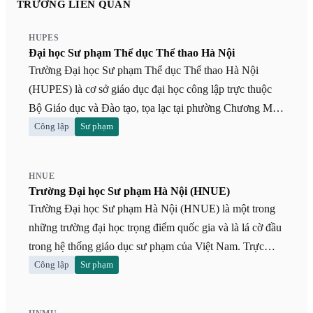
TRƯỜNG LIÊN QUAN
HUPES
Đại học Sư phạm Thể dục Thể thao Hà Nội
Trường Đại học Sư phạm Thể dục Thể thao Hà Nội
(HUPES) là cơ sở giáo dục đại học công lập trực thuộc
Bộ Giáo dục và Đào tạo, tọa lạc tại phường Chương Mỹ,
Thủ đô Hà Nội. Được thành lập từ năm 1961, HUPES tự
Công lập
Sư phạm
hào là cơ sở đào tạo đầu tiên, lâu đời nhất và giữ vai trò
trụ cột quốc gia trong lĩnh vực giáo dục thể chất. Trường
HNUE
chuyên đảm nhận sứ mệnh đào tạo giáo viên thể dục, cán
Trường Đại học Sư phạm Hà Nội (HNUE)
bộ quản lý thể thao, huấn luyện viên và giáo viên Giáo
Trường Đại học Sư phạm Hà Nội (HNUE) là một trong
dục Quốc phòng - An ninh. Khác với các trường sư phạm
những trường đại học trọng điểm quốc gia và là lá cờ đầu
đa ngành, HUPES là trường sư phạm chuyên biệt với tiêu
trong hệ thống giáo dục sư phạm của Việt Nam. Trực
chuẩn đầu vào mang tính đặc thù cao về thể hình và năng
thuộc Bộ Giáo dục và Đào tạo, trường được thành lập từ
Công lập
Sư phạm
khiếu. Sinh viên theo học tại trường được rèn luyện trong
năm 1951, sở hữu bề dày truyền thống hơn 70 năm trong
môi trường đề cao tính kỷ luật, tinh thần thể thao và kỹ
việc đào tạo đội ngũ giáo viên, giảng viên, chuyên gia