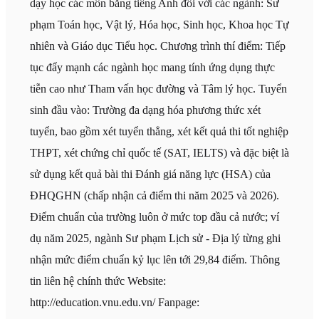
dạy học các môn bằng tiếng Anh đối với các ngành: Sư
phạm Toán học, Vật lý, Hóa học, Sinh học, Khoa học Tự
nhiên và Giáo dục Tiểu học. Chương trình thí điểm: Tiếp
tục đẩy mạnh các ngành học mang tính ứng dụng thực
tiễn cao như Tham vấn học đường và Tâm lý học. Tuyển
sinh đầu vào: Trường đa dạng hóa phương thức xét
tuyển, bao gồm xét tuyển thẳng, xét kết quả thi tốt nghiệp
THPT, xét chứng chỉ quốc tế (SAT, IELTS) và đặc biệt là
sử dụng kết quả bài thi Đánh giá năng lực (HSA) của
ĐHQGHN (chấp nhận cả điểm thi năm 2025 và 2026).
Điểm chuẩn của trường luôn ở mức top đầu cả nước; ví
dụ năm 2025, ngành Sư phạm Lịch sử - Địa lý từng ghi
nhận mức điểm chuẩn kỷ lục lên tới 29,84 điểm. Thông
tin liên hệ chính thức Website:
http://education.vnu.edu.vn/ Fanpage: