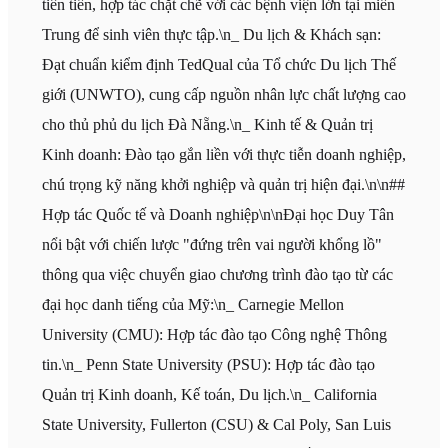
tiên tiến, hợp tác chặt chẽ với các bệnh viện lớn tại miền
Trung để sinh viên thực tập.\n_ Du lịch & Khách sạn:
Đạt chuẩn kiểm định TedQual của Tổ chức Du lịch Thế
giới (UNWTO), cung cấp nguồn nhân lực chất lượng cao
cho thủ phủ du lịch Đà Nẵng.\n_ Kinh tế & Quản trị
Kinh doanh: Đào tạo gắn liền với thực tiễn doanh nghiệp,
chú trọng kỹ năng khởi nghiệp và quản trị hiện đại.\n\n##
Hợp tác Quốc tế và Doanh nghiệp\n\nĐại học Duy Tân
nổi bật với chiến lược "đứng trên vai người khổng lồ"
thông qua việc chuyển giao chương trình đào tạo từ các
đại học danh tiếng của Mỹ:\n_ Carnegie Mellon
University (CMU): Hợp tác đào tạo Công nghệ Thông
tin.\n_ Penn State University (PSU): Hợp tác đào tạo
Quản trị Kinh doanh, Kế toán, Du lịch.\n_ California
State University, Fullerton (CSU) & Cal Poly, San Luis