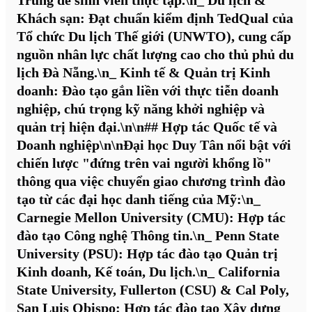
Trung để sinh viên thực tập.\n_
Du lịch &
Khách sạn:
Đạt chuẩn kiểm định TedQual của
Tổ chức Du lịch Thế giới (UNWTO), cung cấp
nguồn nhân lực chất lượng cao cho thủ phủ du
lịch Đà Nẵng.\n_
Kinh tế & Quản trị Kinh
doanh:
Đào tạo gắn liền với thực tiễn doanh
nghiệp, chú trọng kỹ năng khởi nghiệp và
quản trị hiện đại.\n\n## Hợp tác Quốc tế và
Doanh nghiệp\n\nĐại học Duy Tân nổi bật với
chiến lược "đứng trên vai người khổng lồ"
thông qua việc chuyển giao chương trình đào
tạo từ các đại học danh tiếng của Mỹ:\n_
Carnegie Mellon University (CMU):
Hợp tác
đào tạo Công nghệ Thông tin.\n_
Penn State
University (PSU):
Hợp tác đào tạo Quản trị
Kinh doanh, Kế toán, Du lịch.\n_
California
State University, Fullerton (CSU) & Cal Poly,
San Luis Obispo:
Hợp tác đào tạo Xây dựng