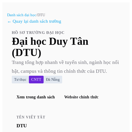
Danh sách đại học
/
DTU
← Quay lại danh sách trường
HỒ SƠ TRƯỜNG ĐẠI HỌC
Đại học Duy Tân
(DTU)
Trang tổng hợp nhanh về tuyển sinh, ngành học nổi
bật, campus và thông tin chính thức của
DTU
.
Tư thục
CNTT
Đà Nẵng
Xem trong danh sách
Website chính thức
TÊN VIẾT TẮT
DTU