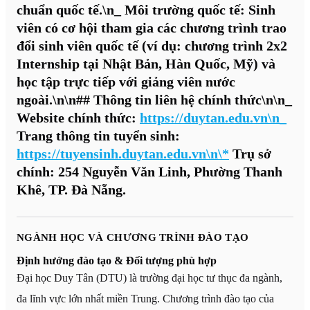
chuẩn quốc tế.\n_
Môi trường quốc tế:
Sinh
viên có cơ hội tham gia các chương trình trao
đổi sinh viên quốc tế (ví dụ: chương trình 2x2
Internship tại Nhật Bản, Hàn Quốc, Mỹ) và
học tập trực tiếp với giảng viên nước
ngoài.\n\n## Thông tin liên hệ chính thức\n\n_
Website chính thức:
https://duytan.edu.vn\n_
Trang thông tin tuyển sinh:
https://tuyensinh.duytan.edu.vn\n\*
Trụ sở
chính:
254 Nguyễn Văn Linh, Phường Thanh
Khê, TP. Đà Nẵng.
NGÀNH HỌC VÀ CHƯƠNG TRÌNH ĐÀO TẠO
Định hướng đào tạo & Đối tượng phù hợp
Đại học Duy Tân (DTU) là trường đại học tư thục đa ngành,
đa lĩnh vực lớn nhất miền Trung. Chương trình đào tạo của