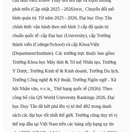
của sinh viên.\n\n## Thay đổi nổi bật và Định hướng
phát triển (Cập nhật 2025 - 2026)\n\n_ Chuyển đổi mô
hình quản trị: Từ năm 2025 - 2026, Đại học Duy Tân
chính thức vận hành theo mô hình 3 cấp độ quản trị
chuẩn quốc tế: cấp Đại học (University), cấp Trường
thành viên (College/School) và cấp Khoa/Viện
(Department/Institute). Các trường trực thuộc bao gồm:
Trường Khoa học Máy tính & Trí tuệ Nhân tạo, Trường
Y Dược, Trường Kinh tế & Kinh doanh, Trường Du lịch,
Trường Công nghệ & Kỹ thuật, Trường Ngôn ngữ - Xã
hội Nhân văn, v.v.\n_ Thứ hạng quốc tế (2026): Theo
công bố của QS World University Rankings 2026, Đại
học Duy Tân đã bứt phá lên vị trí thứ 482 trong danh
sách các đại học tốt nhất thế giới. Trường cũng duy trì vị
thế top đầu tại Việt Nam trên các bảng xếp hạng uy tín