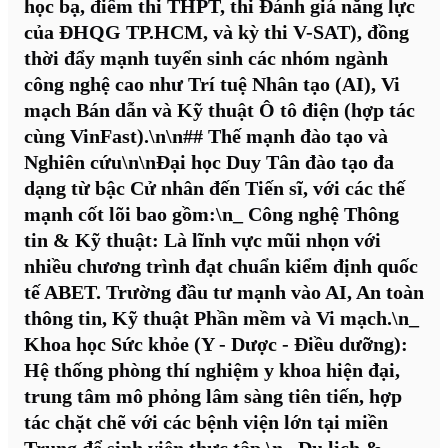
học bạ, điểm thi THPT, thi Đánh giá năng lực
của ĐHQG TP.HCM, và kỳ thi V-SAT), đồng
thời đẩy mạnh tuyển sinh các nhóm ngành
công nghệ cao như Trí tuệ Nhân tạo (AI), Vi
mạch Bán dẫn và Kỹ thuật Ô tô điện (hợp tác
cùng VinFast).\n\n## Thế mạnh đào tạo và
Nghiên cứu\n\nĐại học Duy Tân đào tạo đa
dạng từ bậc Cử nhân đến Tiến sĩ, với các thế
mạnh cốt lõi bao gồm:\n_
Công nghệ Thông
tin & Kỹ thuật:
Là lĩnh vực mũi nhọn với
nhiều chương trình đạt chuẩn kiểm định quốc
tế ABET. Trường đầu tư mạnh vào AI, An toàn
thông tin, Kỹ thuật Phần mềm và Vi mạch.\n_
Khoa học Sức khỏe (Y - Dược - Điều dưỡng):
Hệ thống phòng thí nghiệm y khoa hiện đại,
trung tâm mô phỏng lâm sàng tiên tiến, hợp
tác chặt chẽ với các bệnh viện lớn tại miền