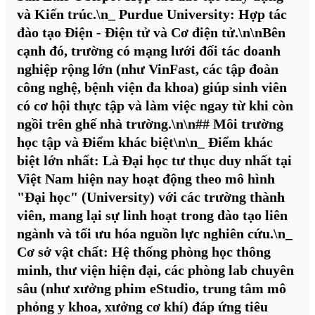
và Kiến trúc.\n_
Purdue University:
Hợp tác
đào tạo Điện - Điện tử và Cơ điện tử.\n\nBên
cạnh đó, trường có mạng lưới đối tác doanh
nghiệp rộng lớn (như VinFast, các tập đoàn
công nghệ, bệnh viện đa khoa) giúp sinh viên
có cơ hội thực tập và làm việc ngay từ khi còn
ngồi trên ghế nhà trường.\n\n## Môi trường
học tập và Điểm khác biệt\n\n_
Điểm khác
biệt lớn nhất:
Là Đại học tư thục duy nhất tại
Việt Nam hiện nay hoạt động theo mô hình
"Đại học" (University) với các trường thành
viên, mang lại sự linh hoạt trong đào tạo liên
ngành và tối ưu hóa nguồn lực nghiên cứu.\n_
Cơ sở vật chất:
Hệ thống phòng học thông
minh, thư viện hiện đại, các phòng lab chuyên
sâu (như xưởng phim eStudio, trung tâm mô
phỏng y khoa, xưởng cơ khí) đáp ứng tiêu