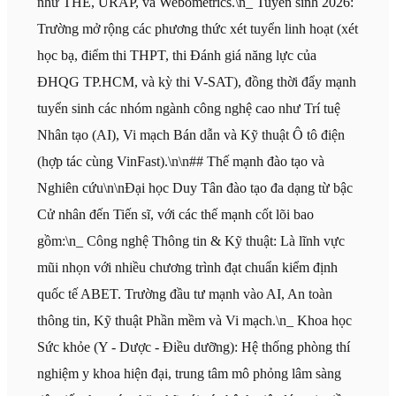
như THE, URAP, và Webometrics.\n_ Tuyển sinh 2026:
Trường mở rộng các phương thức xét tuyển linh hoạt (xét
học bạ, điểm thi THPT, thi Đánh giá năng lực của
ĐHQG TP.HCM, và kỳ thi V-SAT), đồng thời đẩy mạnh
tuyển sinh các nhóm ngành công nghệ cao như Trí tuệ
Nhân tạo (AI), Vi mạch Bán dẫn và Kỹ thuật Ô tô điện
(hợp tác cùng VinFast).\n\n## Thế mạnh đào tạo và
Nghiên cứu\n\nĐại học Duy Tân đào tạo đa dạng từ bậc
Cử nhân đến Tiến sĩ, với các thế mạnh cốt lõi bao
gồm:\n_ Công nghệ Thông tin & Kỹ thuật: Là lĩnh vực
mũi nhọn với nhiều chương trình đạt chuẩn kiểm định
quốc tế ABET. Trường đầu tư mạnh vào AI, An toàn
thông tin, Kỹ thuật Phần mềm và Vi mạch.\n_ Khoa học
Sức khỏe (Y - Dược - Điều dưỡng): Hệ thống phòng thí
nghiệm y khoa hiện đại, trung tâm mô phỏng lâm sàng