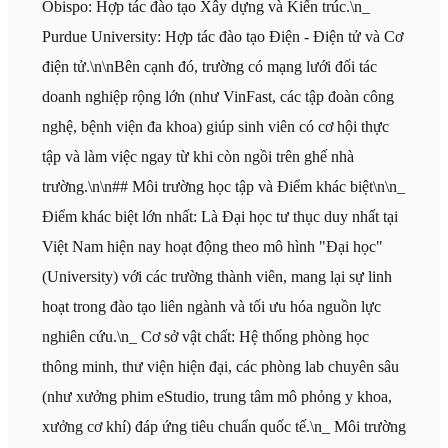
Obispo: Hợp tác đào tạo Xây dựng và Kiến trúc.\n_
Purdue University: Hợp tác đào tạo Điện - Điện tử và Cơ
điện tử.\n\nBên cạnh đó, trường có mạng lưới đối tác
doanh nghiệp rộng lớn (như VinFast, các tập đoàn công
nghệ, bệnh viện đa khoa) giúp sinh viên có cơ hội thực
tập và làm việc ngay từ khi còn ngồi trên ghế nhà
trường.\n\n## Môi trường học tập và Điểm khác biệt\n\n_
Điểm khác biệt lớn nhất: Là Đại học tư thục duy nhất tại
Việt Nam hiện nay hoạt động theo mô hình "Đại học"
(University) với các trường thành viên, mang lại sự linh
hoạt trong đào tạo liên ngành và tối ưu hóa nguồn lực
nghiên cứu.\n_ Cơ sở vật chất: Hệ thống phòng học
thông minh, thư viện hiện đại, các phòng lab chuyên sâu
(như xưởng phim eStudio, trung tâm mô phỏng y khoa,
xưởng cơ khí) đáp ứng tiêu chuẩn quốc tế.\n_ Môi trường