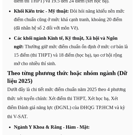
điểm thi THPT) và 19.5 đến 24 điểm (xét học bạ).
Khối Kiến trúc - Mỹ thuật:
Đòi hỏi năng khiếu nên mức
điểm chuẩn cũng ở mức khá cạnh tranh, khoảng 20 điểm
(đã nhân hệ số 2 đối với môn Vẽ).
Các khối ngành Kinh tế, Kỹ thuật, Xã hội và Ngôn
ngữ:
Thường giữ mức điểm chuẩn ổn định ở mức cơ bản là
15 điểm (thi THPT) và 18 điểm (học bạ), tạo cơ hội rộng
mở cho nhiều thí sinh.
Theo từng phương thức hoặc nhóm ngành (Dữ
liệu 2025)
Dưới đây là chi tiết mức điểm chuẩn năm 2025 theo 4 phương
thức xét tuyển chính: Xét điểm thi THPT, Xét học bạ, Xét
điểm Đánh giá năng lực (ĐGNL) của ĐHQG TP.HCM và kỳ
thi V-SAT.
Ngành Y Khoa & Răng - Hàm - Mặt: