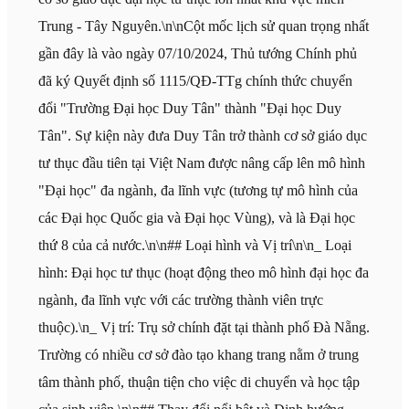
Trung - Tây Nguyên.\n\nCột mốc lịch sử quan trọng nhất
gần đây là vào ngày 07/10/2024, Thủ tướng Chính phủ
đã ký Quyết định số 1115/QĐ-TTg chính thức chuyển
đổi "Trường Đại học Duy Tân" thành "Đại học Duy
Tân". Sự kiện này đưa Duy Tân trở thành cơ sở giáo dục
tư thục đầu tiên tại Việt Nam được nâng cấp lên mô hình
"Đại học" đa ngành, đa lĩnh vực (tương tự mô hình của
các Đại học Quốc gia và Đại học Vùng), và là Đại học
thứ 8 của cả nước.\n\n## Loại hình và Vị trí\n\n_ Loại
hình: Đại học tư thục (hoạt động theo mô hình đại học đa
ngành, đa lĩnh vực với các trường thành viên trực
thuộc).\n_ Vị trí: Trụ sở chính đặt tại thành phố Đà Nẵng.
Trường có nhiều cơ sở đào tạo khang trang nằm ở trung
tâm thành phố, thuận tiện cho việc di chuyển và học tập