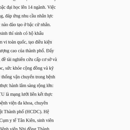
bậc đại học lên 14 ngành. Việc
ng, đáp ứng nhu cầu nhân lực
c nào đào tạo ở bậc cử nhân.
inh thí sinh có hộ khẩu
 vi toàn quốc, tạo điều kiện
 lượng cao của thành phố. Đẩy
đề tài nghiên cứu cấp cơ sở và
học, sức khỏe cộng đồng và kỹ
hệ thống vận chuyển trong bệnh
thực hành lâm sàng rộng lớn:
TU là mạng lưới liên kết thực
 bệnh viện đa khoa, chuyên
tật Thành phố (HCDC). Hệ
i Cụm y tế Tân Kiên, sinh viên
ư Bệnh viện Nhi đồng Thành