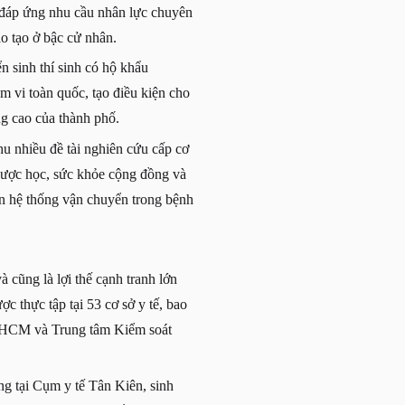
 đáp ứng nhu cầu nhân lực chuyên
ào tạo ở bậc cử nhân.
 sinh thí sinh có hộ khẩu
m vi toàn quốc, tạo điều kiện cho
ng cao của thành phố.
u nhiều đề tài nghiên cứu cấp cơ
 dược học, sức khỏe cộng đồng và
iển hệ thống vận chuyển trong bệnh
 cũng là lợi thế cạnh tranh lớn
c thực tập tại 53 cơ sở y tế, bao
P.HCM và Trung tâm Kiểm soát
ng tại Cụm y tế Tân Kiên, sinh