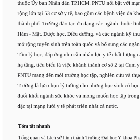
thuộc Ủy ban Nhân dân TP.HCM, PNTU nổi bật với mạng
rộng lớn tại 53 cơ sở y tế, bao gồm các bệnh viện đa k
thành phố. Trường đào tạo đa dạng các ngành thuộc lĩn
Hàm - Mặt, Dược học, Điều dưỡng, và các ngành kỹ thuậ
mở rộng tuyển sinh trên toàn quốc và bổ sung các ngàn
Tâm lý học, đáp ứng nhu cầu nhân lực y tế chất lượng 
hạ tầng, tiêu biểu là việc khánh thành cơ sở 2 tại Cụm
PNTU mang đến môi trường học tập, nghiên cứu và thực
Trường là lựa chọn lý tưởng cho những học sinh có học 
đuổi khối ngành sức khỏe và mong muốn học tập trong
đặc tại mạng lưới y tế phát triển nhất cả nước.
Tóm tắt nhanh
Tổng quan và Lịch sử hình thành Trường Đại học Y khoa 