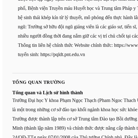
phố, Bệnh viện Truyền máu Huyết học và Trung tâm Pháp y 
hệ sinh thái khép kín từ lý thuyết, mô phỏng đến thực hành l
ngũ: Trường sở hữu đội ngũ giảng viên là các giáo sư, tiến sĩ
nhiều người đồng thời đang nắm giữ các vị trí chủ chốt tại cá
Thông tin liên hệ chính thức Website chính thức: https://www
tuyển sinh: https://pqldt.pnt.edu.vn
TỔNG QUAN TRƯỜNG
Tổng quan và Lịch sử hình thành
Trường Đại học Y khoa Phạm Ngọc Thạch (Pham Ngoc Thach U
là một trong những cơ sở đào tạo khối ngành khoa học sức khỏe
Trường được thành lập trên cơ sở Trung tâm Đào tạo Bồi dưỡn
Minh (thành lập năm 1989) và chính thức được nâng cấp thành t
24/QĐ-TTg ngày 07/01/2008 của Thủ tướng Chính phủ. Đây là t