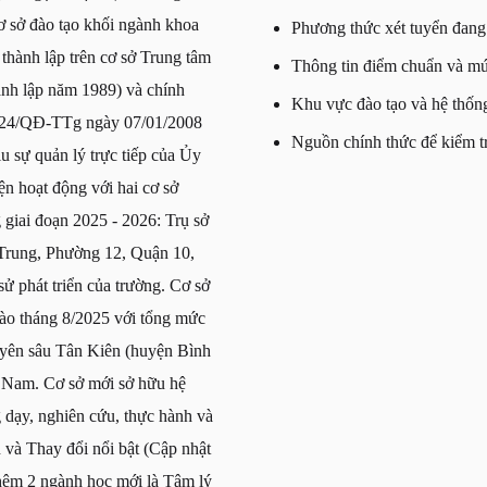
ơ sở đào tạo khối ngành khoa
Phương thức xét tuyển đang 
thành lập trên cơ sở Trung tâm
Thông tin điểm chuẩn và m
nh lập năm 1989) và chính
Khu vực đào tạo và hệ thố
số 24/QĐ-TTg ngày 07/01/2008
Nguồn chính thức để kiểm tr
u sự quản lý trực tiếp của Ủy
 hoạt động với hai cơ sở
giai đoạn 2025 - 2026: Trụ sở
 Trung, Phường 12, Quận 10,
sử phát triển của trường. Cơ sở
vào tháng 8/2025 với tổng mức
uyên sâu Tân Kiên (huyện Bình
t Nam. Cơ sở mới sở hữu hệ
g dạy, nghiên cứu, thực hành và
 và Thay đổi nổi bật (Cập nhật
hêm 2 ngành học mới là Tâm lý