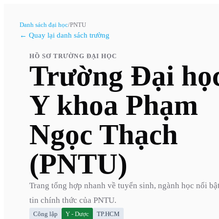
Danh sách đại học
/
PNTU
← Quay lại danh sách trường
HỒ SƠ TRƯỜNG ĐẠI HỌC
Trường Đại họ
Y khoa Phạm
Ngọc Thạch
(PNTU)
Trang tổng hợp nhanh về tuyển sinh, ngành học nổi bậ
tin chính thức của
PNTU
.
Công lập
Y - Dược
TP.HCM