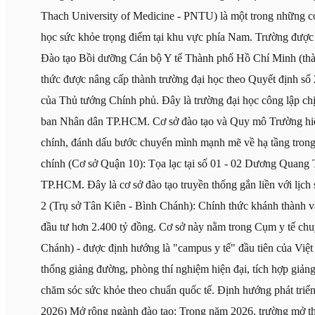
Thach University of Medicine - PNTU) là một trong những c
học sức khỏe trọng điểm tại khu vực phía Nam. Trường được 
Đào tạo Bồi dưỡng Cán bộ Y tế Thành phố Hồ Chí Minh (thà
thức được nâng cấp thành trường đại học theo Quyết định 
của Thủ tướng Chính phủ. Đây là trường đại học công lập chị
ban Nhân dân TP.HCM. Cơ sở đào tạo và Quy mô Trường hiện
chính, đánh dấu bước chuyển mình mạnh mẽ về hạ tầng trong 
chính (Cơ sở Quận 10): Tọa lạc tại số 01 - 02 Dương Quang
TP.HCM. Đây là cơ sở đào tạo truyền thống gắn liền với lịch 
2 (Trụ sở Tân Kiên - Bình Chánh): Chính thức khánh thành 
đầu tư hơn 2.400 tỷ đồng. Cơ sở này nằm trong Cụm y tế ch
Chánh) - được định hướng là "campus y tế" đầu tiên của Việ
thống giảng đường, phòng thí nghiệm hiện đại, tích hợp giản
chăm sóc sức khỏe theo chuẩn quốc tế. Định hướng phát triển
2026) Mở rộng ngành đào tạo: Trong năm 2026, trường mở t