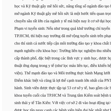
học và Kỹ thuật gây mê hồi sức, nâng tổng số ngành đào tạo 
mở ngành Kỹ thuật gây mê hồi sức là một bước tiến quan trọ
chuyên sâu rất lớn của ngành y tế mà hiện nay ít cơ sở đại họ
Phạm vi tuyển sinh: Nếu như trong quá khứ trường chỉ tuyển s
TP.HCM, thì hiện nay trường đã mở rộng tuyển sinh trên phạm
cho thí sinh cả nước tiếp cận môi trường đào tạo y khoa chất
mạnh nghiên cứu khoa học: Trường liên tục nghiệm thu nhiều 
cấp thành phố, đặc biệt trong các lĩnh vực y sinh học, dược 
thuật ứng dụng trong y tế (như lọc máu liên tục, điều khiển 
viện). Thế mạnh đào tạo và Môi trường thực hành Mạng lưới 
Điểm khác biệt và cũng là lợi thế cạnh tranh lớn nhất của PN
hành. Sinh viên được thực tập tại 53 cơ sở y tế, bao gồm các
khoa tuyến cuối của TP.HCM và Trung tâm Kiểm soát bệnh 
sinh thái y tế Tân Kiên: Với việc cơ sở 2 đi vào hoạt động tạ
được học tập ngay cạnh các bệnh viện hiện đại bậc nhất nh