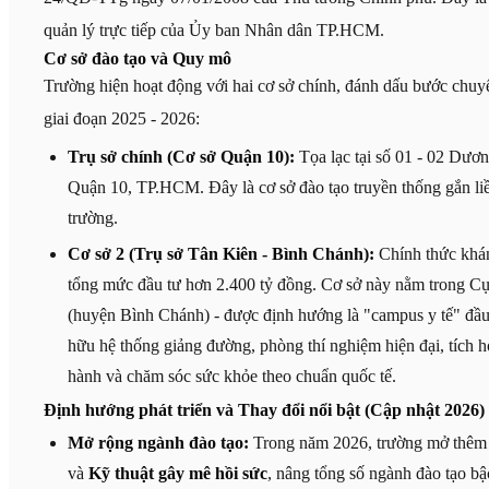
quản lý trực tiếp của Ủy ban Nhân dân TP.HCM.
Cơ sở đào tạo và Quy mô
Trường hiện hoạt động với hai cơ sở chính, đánh dấu bước chu
giai đoạn 2025 - 2026:
Trụ sở chính (Cơ sở Quận 10):
Tọa lạc tại số 01 - 02 Dư
Quận 10, TP.HCM. Đây là cơ sở đào tạo truyền thống gắn liền
trường.
Cơ sở 2 (Trụ sở Tân Kiên - Bình Chánh):
Chính thức khán
tổng mức đầu tư hơn 2.400 tỷ đồng. Cơ sở này nằm trong C
(huyện Bình Chánh) - được định hướng là "campus y tế" đầu
hữu hệ thống giảng đường, phòng thí nghiệm hiện đại, tích h
hành và chăm sóc sức khỏe theo chuẩn quốc tế.
Định hướng phát triển và Thay đổi nổi bật (Cập nhật 2026)
Mở rộng ngành đào tạo:
Trong năm 2026, trường mở thêm 
và
Kỹ thuật gây mê hồi sức
, nâng tổng số ngành đào tạo bậ