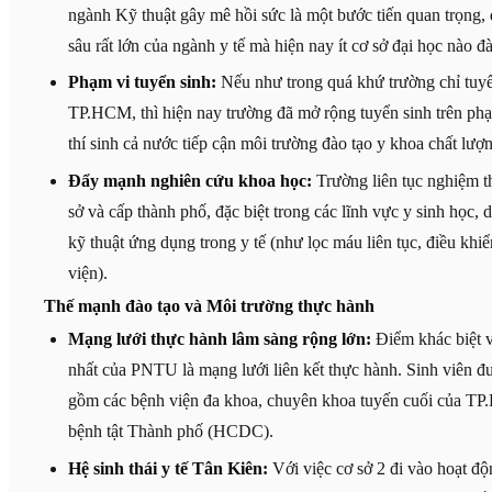
ngành Kỹ thuật gây mê hồi sức là một bước tiến quan trọng,
sâu rất lớn của ngành y tế mà hiện nay ít cơ sở đại học nào đ
Phạm vi tuyển sinh:
Nếu như trong quá khứ trường chỉ tuyển
TP.HCM, thì hiện nay trường đã mở rộng tuyển sinh trên phạ
thí sinh cả nước tiếp cận môi trường đào tạo y khoa chất lượ
Đẩy mạnh nghiên cứu khoa học:
Trường liên tục nghiệm th
sở và cấp thành phố, đặc biệt trong các lĩnh vực y sinh học,
kỹ thuật ứng dụng trong y tế (như lọc máu liên tục, điều kh
viện).
Thế mạnh đào tạo và Môi trường thực hành
Mạng lưới thực hành lâm sàng rộng lớn:
Điểm khác biệt và
nhất của PNTU là mạng lưới liên kết thực hành. Sinh viên đượ
gồm các bệnh viện đa khoa, chuyên khoa tuyến cuối của T
bệnh tật Thành phố (HCDC).
Hệ sinh thái y tế Tân Kiên:
Với việc cơ sở 2 đi vào hoạt độ