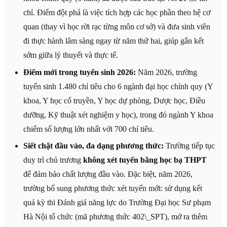
chỉ. Điểm đột phá là việc tích hợp các học phần theo hệ cơ
quan (thay vì học rời rạc từng môn cơ sở) và đưa sinh viên
đi thực hành lâm sàng ngay từ năm thứ hai, giúp gắn kết
sớm giữa lý thuyết và thực tế.
Điểm mới trong tuyển sinh 2026:
Năm 2026, trường
tuyển sinh 1.480 chỉ tiêu cho 6 ngành đại học chính quy (Y
khoa, Y học cổ truyền, Y học dự phòng, Dược học, Điều
dưỡng, Kỹ thuật xét nghiệm y học), trong đó ngành Y khoa
chiếm số lượng lớn nhất với 700 chỉ tiêu.
Siết chặt đầu vào, đa dạng phương thức:
Trường tiếp tục
duy trì chủ trương
không xét tuyển bằng học bạ THPT
để đảm bảo chất lượng đầu vào. Đặc biệt, năm 2026,
trường bổ sung phương thức xét tuyển mới: sử dụng kết
quả kỳ thi Đánh giá năng lực do Trường Đại học Sư phạm
Hà Nội tổ chức (mã phương thức 402\_SPT), mở ra thêm