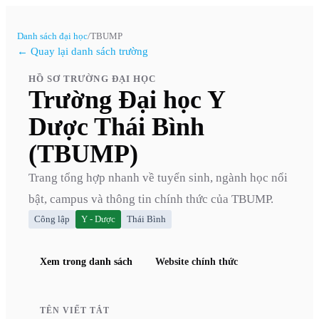
Danh sách đại học
/
TBUMP
← Quay lại danh sách trường
HỒ SƠ TRƯỜNG ĐẠI HỌC
Trường Đại học Y
Dược Thái Bình
(TBUMP)
Trang tổng hợp nhanh về tuyển sinh, ngành học nổi
bật, campus và thông tin chính thức của
TBUMP
.
Công lập
Y - Dược
Thái Bình
Xem trong danh sách
Website chính thức
TÊN VIẾT TẮT