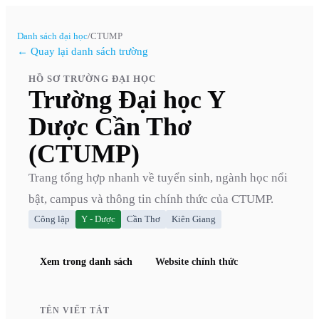
Danh sách đại học
/
CTUMP
← Quay lại danh sách trường
HỒ SƠ TRƯỜNG ĐẠI HỌC
Trường Đại học Y
Dược Cần Thơ
(CTUMP)
Trang tổng hợp nhanh về tuyển sinh, ngành học nổi
bật, campus và thông tin chính thức của
CTUMP
.
Công lập
Y - Dược
Cần Thơ
Kiên Giang
Xem trong danh sách
Website chính thức
TÊN VIẾT TẮT