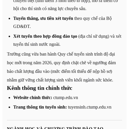
chuyên biệt (tính điểm 3 môn theo tổ hợp), mở ra thêm cơ
hội cho thí sinh có năng lực chuyên sâu.
Tuyển thẳng, ưu tiên xét tuyển
theo quy chế của Bộ
GD&ĐT.
Xét tuyển theo hợp đồng đào tạo
(địa chỉ sử dụng) và xét
tuyển thí sinh nước ngoài.
Trường cũng vừa ban hành Quy chế tuyển sinh trình độ đại
học mới trong năm 2026, quy định chặt chẽ về ngưỡng đảm
bảo chất lượng đầu vào (mức điểm tối thiểu để nộp hồ sơ)
nhằm giữ vững chất lượng sinh viên khối ngành sức khỏe.
Kênh thông tin chính thức
Website chính thức:
ctump.edu.vn
Trang thông tin tuyển sinh:
tuyensinh.ctump.edu.vn
NGÀNH HỌC VÀ CHƯƠNG TRÌNH ĐÀO TẠO