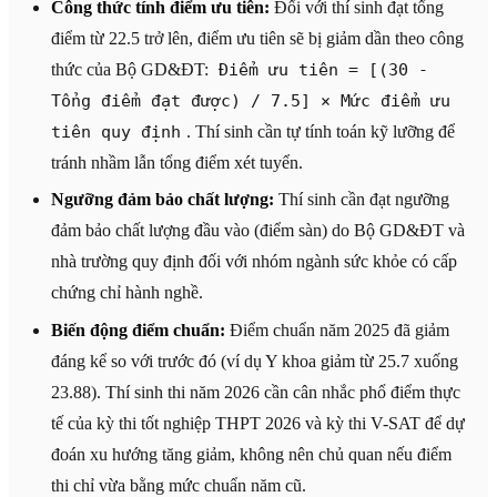
Công thức tính điểm ưu tiên:
Đối với thí sinh đạt tổng
điểm từ 22.5 trở lên, điểm ưu tiên sẽ bị giảm dần theo công
thức của Bộ GD&ĐT:
Điểm ưu tiên = [(30 -
Tổng điểm đạt được) / 7.5] × Mức điểm ưu
tiên quy định
. Thí sinh cần tự tính toán kỹ lưỡng để
tránh nhầm lẫn tổng điểm xét tuyển.
Ngưỡng đảm bảo chất lượng:
Thí sinh cần đạt ngưỡng
đảm bảo chất lượng đầu vào (điểm sàn) do Bộ GD&ĐT và
nhà trường quy định đối với nhóm ngành sức khỏe có cấp
chứng chỉ hành nghề.
Biến động điểm chuẩn:
Điểm chuẩn năm 2025 đã giảm
đáng kể so với trước đó (ví dụ Y khoa giảm từ 25.7 xuống
23.88). Thí sinh thi năm 2026 cần cân nhắc phổ điểm thực
tế của kỳ thi tốt nghiệp THPT 2026 và kỳ thi V-SAT để dự
đoán xu hướng tăng giảm, không nên chủ quan nếu điểm
thi chỉ vừa bằng mức chuẩn năm cũ.