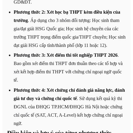
GD&ĐT.
Phương thức 2: Xét học bạ THPT kèm điều kiện của
trường
. Áp dụng cho 3 nhóm đối tượng: Học sinh tham
gia/đạt giải HSG Quốc gia; Học sinh hệ chuyên của các
trường THPT trọng điểm quốc gia/THPT chuyên; Học sinh
đạt giải HSG cấp tỉnh/thành phố (lớp 11 hoặc 12).
Phương thức 3: Xét điểm thi tốt nghiệp THPT 2026
.
Bao gồm xét điểm thi THPT đơn thuần theo các tổ hợp và
xét kết hợp điểm thi THPT với chứng chỉ ngoại ngữ quốc
tế.
Phương thức 4: Xét chứng chỉ đánh giá năng lực, đánh
giá tư duy và chứng chỉ quốc tế
. Sử dụng kết quả kỳ thi
ĐGNL của ĐHQG TP.HCM/ĐHQG Hà Nội hoặc chứng
chỉ quốc tế (SAT, ACT, A-Level) kết hợp chứng chỉ ngoại
ngữ.
Điều kiện và lưu ý của từng phương thức