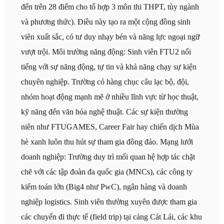
đến trên 28 điểm cho tổ hợp 3 môn thi THPT, tùy ngành
và phương thức). Điều này tạo ra một cộng đồng sinh
viên xuất sắc, có tư duy nhạy bén và năng lực ngoại ngữ
vượt trội. Môi trường năng động: Sinh viên FTU2 nổi
tiếng với sự năng động, tự tin và khả năng chạy sự kiện
chuyên nghiệp. Trường có hàng chục câu lạc bộ, đội,
nhóm hoạt động mạnh mẽ ở nhiều lĩnh vực từ học thuật,
kỹ năng đến văn hóa nghệ thuật. Các sự kiện thường
niên như FTUGAMES, Career Fair hay chiến dịch Mùa
hè xanh luôn thu hút sự tham gia đông đảo. Mạng lưới
doanh nghiệp: Trường duy trì mối quan hệ hợp tác chặt
chẽ với các tập đoàn đa quốc gia (MNCs), các công ty
kiểm toán lớn (Big4 như PwC), ngân hàng và doanh
nghiệp logistics. Sinh viên thường xuyên được tham gia
các chuyến đi thực tế (field trip) tại cảng Cát Lái, các khu