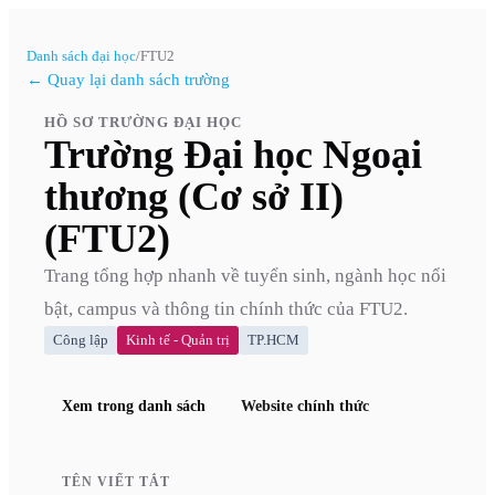
Danh sách đại học
/
FTU2
← Quay lại danh sách trường
HỒ SƠ TRƯỜNG ĐẠI HỌC
Trường Đại học Ngoại
thương (Cơ sở II)
(FTU2)
Trang tổng hợp nhanh về tuyển sinh, ngành học nổi
bật, campus và thông tin chính thức của
FTU2
.
Công lập
Kinh tế - Quản trị
TP.HCM
Xem trong danh sách
Website chính thức
TÊN VIẾT TẮT