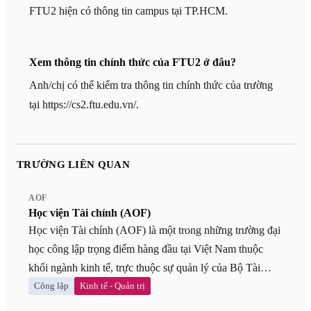
FTU2 hiện có thông tin campus tại TP.HCM.
Xem thông tin chính thức của FTU2 ở đâu?
Anh/chị có thể kiểm tra thông tin chính thức của trường
tại https://cs2.ftu.edu.vn/.
TRƯỜNG LIÊN QUAN
AOF
Học viện Tài chính (AOF)
Học viện Tài chính (AOF) là một trong những trường đại
học công lập trọng điểm hàng đầu tại Việt Nam thuộc
khối ngành kinh tế, trực thuộc sự quản lý của Bộ Tài
chính. Trải qua hơn 60 năm xây dựng và phát triển, AOF
Công lập
Kinh tế - Quản trị
đã khẳng định vị thế là "cái nôi" đào tạo các chuyên gia