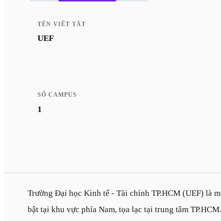
TÊN VIẾT TẮT
UEF
SỐ CAMPUS
1
Trường Đại học Kinh tế - Tài chính TP.HCM (UEF) là mộ
bật tại khu vực phía Nam, tọa lạc tại trung tâm TP.HCM