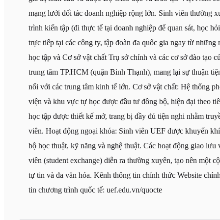
mạng lưới đối tác doanh nghiệp rộng lớn. Sinh viên thường 
trình kiến tập (đi thực tế tại doanh nghiệp để quan sát, học hỏ
trực tiếp tại các công ty, tập đoàn đa quốc gia ngay từ nhữn
học tập và Cơ sở vật chất Trụ sở chính và các cơ sở đào tạo c
trung tâm TP.HCM (quận Bình Thạnh), mang lại sự thuận tiện 
nối với các trung tâm kinh tế lớn. Cơ sở vật chất: Hệ thống 
viện và khu vực tự học được đầu tư đồng bộ, hiện đại theo t
học tập được thiết kế mở, trang bị đầy đủ tiện nghi nhằm tru
viên. Hoạt động ngoại khóa: Sinh viên UEF được khuyến khí
bộ học thuật, kỹ năng và nghệ thuật. Các hoạt động giao lưu v
viên (student exchange) diễn ra thường xuyên, tạo nên một 
tự tin và đa văn hóa. Kênh thông tin chính thức Website chín
tin chương trình quốc tế: uef.edu.vn/quocte