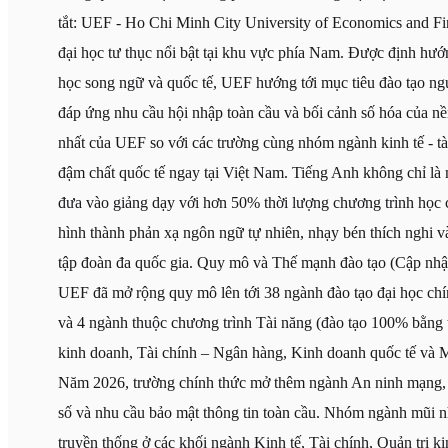
tắt: UEF - Ho Chi Minh City University of Economics and Fin
đại học tư thục nổi bật tại khu vực phía Nam. Được định hướn
học song ngữ và quốc tế, UEF hướng tới mục tiêu đào tạo ng
đáp ứng nhu cầu hội nhập toàn cầu và bối cảnh số hóa của nền
nhất của UEF so với các trường cùng nhóm ngành kinh tế - tài
đậm chất quốc tế ngay tại Việt Nam. Tiếng Anh không chỉ là
đưa vào giảng dạy với hơn 50% thời lượng chương trình học 
hình thành phản xạ ngôn ngữ tự nhiên, nhạy bén thích nghi và
tập đoàn đa quốc gia. Quy mô và Thế mạnh đào tạo (Cập nhậ
UEF đã mở rộng quy mô lên tới 38 ngành đào tạo đại học ch
và 4 ngành thuộc chương trình Tài năng (đào tạo 100% bằng 
kinh doanh, Tài chính – Ngân hàng, Kinh doanh quốc tế và 
Năm 2026, trường chính thức mở thêm ngành An ninh mạng, 
số và nhu cầu bảo mật thông tin toàn cầu. Nhóm ngành mũi n
truyền thống ở các khối ngành Kinh tế, Tài chính, Quản trị ki