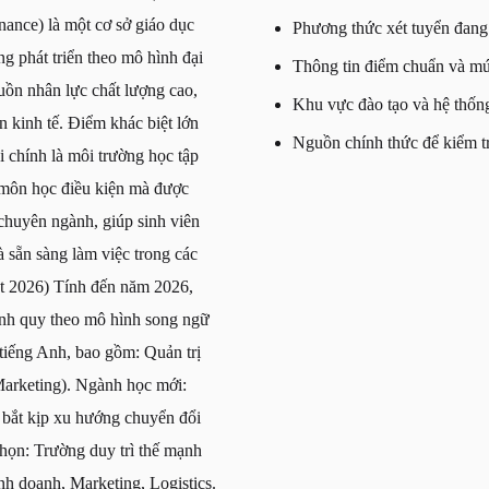
ance) là một cơ sở giáo dục
Phương thức xét tuyển đang 
g phát triển theo mô hình đại
Thông tin điểm chuẩn và m
uồn nhân lực chất lượng cao,
Khu vực đào tạo và hệ thố
 kinh tế. Điểm khác biệt lớn
Nguồn chính thức để kiểm tr
 chính là môi trường học tập
 môn học điều kiện mà được
chuyên ngành, giúp sinh viên
 sẵn sàng làm việc trong các
t 2026) Tính đến năm 2026,
ính quy theo mô hình song ngữ
tiếng Anh, bao gồm: Quản trị
Marketing). Ngành học mới:
bắt kịp xu hướng chuyển đổi
họn: Trường duy trì thế mạnh
nh doanh, Marketing, Logistics.