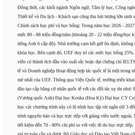
Đồng thời, các khối ngành Ngôn ngữ, Tâm lý học, Công nghệ 
Thiết kế và Du lịch - Khách sạn cũng thu hút lượng lớn sinh 
Chính sách học phí và học bổng: Trong năm học 2026 - 2027,
mức 80 - 88 triệu đồng/năm (khoảng 20 - 22 triệu đồng/học 
tiếng Anh 6 cấp độ). Nhà trường cam kết giữ ổn định, không t
khóa học. Bên cạnh đó, UEF duy trì các mức học bổng 25%
viên có thành tích đầu vào xuất sắc hoặc đạt chứng chỉ IELTS
tế và Doanh nghiệp Hoạt động hợp tác quốc tế là một trong nh
mẽ nhất của UEF. Thông qua Viện Quốc tế, trường triển khai 
đào tạo cấp bằng cử nhân quốc tế với các đối tác uy tín như: 
(Vương quốc Anh) Đại học Keuka (Hoa Kỳ) Đại học CY Cergy
học các chương trình này có lộ trình học tập rút ngắn (từ 3 đế
trình nguyên bản và học trực tiếp với giảng viên nước ngoài
tiết kiệm đến 70 - 80% chi phí so với việc đi du học trực tiếp
giá trị toàn cầu và được Bộ Giáo dục và Đào tạo Việt Nam c