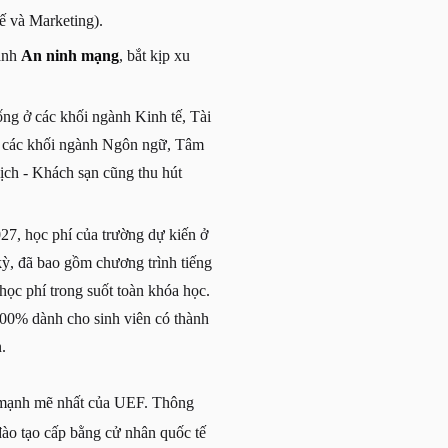
ế và Marketing).
ành
An ninh mạng
, bắt kịp xu
ống ở các khối ngành Kinh tế, Tài
i, các khối ngành Ngôn ngữ, Tâm
lịch - Khách sạn cũng thu hút
7, học phí của trường dự kiến ở
kỳ, đã bao gồm chương trình tiếng
học phí trong suốt toàn khóa học.
00% dành cho sinh viên có thành
.
ển mạnh mẽ nhất của UEF. Thông
 đào tạo cấp bằng cử nhân quốc tế