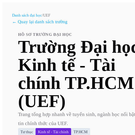
Danh sách đại học
/
UEF
← Quay lại danh sách trường
HỒ SƠ TRƯỜNG ĐẠI HỌC
Trường Đại họ
Kinh tế - Tài
chính TP.HCM
(UEF)
Trang tổng hợp nhanh về tuyển sinh, ngành học nổi bậ
tin chính thức của
UEF
.
Tư thục
Kinh tế - Tài chính
TP.HCM