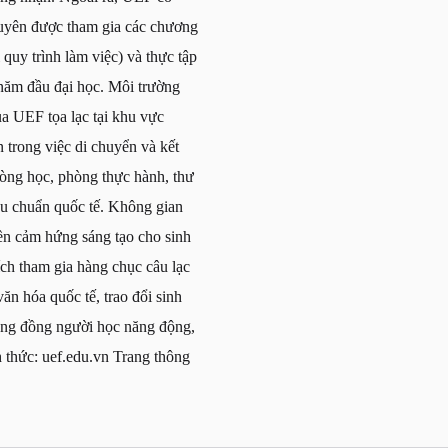
xuyên được tham gia các chương
i quy trình làm việc) và thực tập
g năm đầu đại học. Môi trường
ủa UEF tọa lạc tại khu vực
trong việc di chuyển và kết
phòng học, phòng thực hành, thư
iêu chuẩn quốc tế. Không gian
yền cảm hứng sáng tạo cho sinh
ch tham gia hàng chục câu lạc
ăn hóa quốc tế, trao đổi sinh
cộng đồng người học năng động,
h thức: uef.edu.vn Trang thông