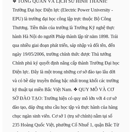
❖ TỔNG QUAN VÀ LỊCH SỬ HÌNH THÀNH:
Trường Đại học Điện lực (Electric Power University -
EPU) là trường đại học công lập trực thuộc Bộ Công
Thương. Tiền thân của trường là Trường Kỹ nghệ thực
hành Hà Nội do người Pháp thành lập từ năm 1898. Trải
qua nhiều giai đoạn phát triển, sáp nhập và đổi tên, đến
ngày 19/05/2006, trường chính thức được Thủ tướng
Chính phủ ký quyết định nâng cấp thành Trường Đại học
Điện lực. Đây là một trong những cơ sở đào tạo lâu đời
và có bề dày truyền thống bậc nhất trong khối các trường
kỹ thuật tại miền Bắc Việt Nam. ❖ QUY MÔ VÀ CƠ
SỞ ĐÀO TẠO: Trường hiện có quy mô lớn với 4 cơ sở
đào tạo, đáp ứng nhu cầu học tập và thực hành của hàng
chục ngàn sinh viên. Cơ sở 1 (trụ sở chính) nằm tại số
235 Hoàng Quốc Việt, phường Cổ Nhuế 1, quận Bắc Từ