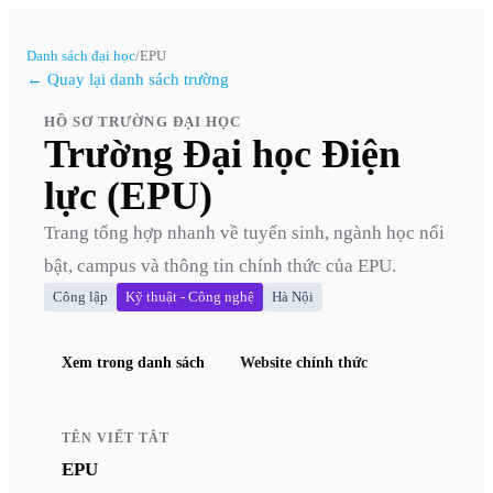
Danh sách đại học
/
EPU
← Quay lại danh sách trường
HỒ SƠ TRƯỜNG ĐẠI HỌC
Trường Đại học Điện
lực (EPU)
Trang tổng hợp nhanh về tuyển sinh, ngành học nổi
bật, campus và thông tin chính thức của
EPU
.
Công lập
Kỹ thuật - Công nghệ
Hà Nội
Xem trong danh sách
Website chính thức
TÊN VIẾT TẮT
EPU