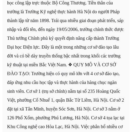
học công lập trực thuộc Bộ Công Thương. Tiền thân của
trường là Trường Kỹ nghệ thực hành Hà Nội do người Pháp
thành lập từ năm 1898. Trải qua nhiều giai đoạn phát triển, sáp
nhập và đổi tên, đến ngày 19/05/2006, trường chính thức được
Thủ tướng Chính phủ ký quyết định nâng cấp thành Trường
Đại học Điện lực. Đây là một trong những cơ sở đào tạo lâu
đời và có bề dày truyền thống bậc nhất trong khối các trường
kỹ thuật tại miền Bắc Việt Nam. ❖ QUY MÔ VÀ CƠ SỞ
ĐÀO TẠO: Trường hiện có quy mô lớn với 4 cơ sở đào tạo,
đáp ứng nhu cầu học tập và thực hành của hàng chục ngàn
sinh viên. Cơ sở 1 (trụ sở chính) nằm tại số 235 Hoàng Quốc
Việt, phường Cổ Nhuế 1, quận Bắc Từ Liêm, Hà Nội. Cơ sở 2
đặt tại xã Tân Minh, huyện Sóc Sơn, Hà Nội. Cơ sở 3 nằm ở
126 Phố Xốm, phường Phú Lương, Hà Nội. Cơ sở 4 tọa lạc tại
Khu Công nghệ cao Hòa Lạc, Hà Nội. Việc phân bổ nhiều cơ