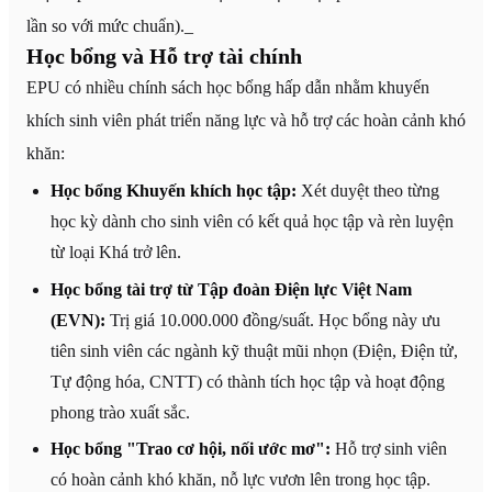
lần so với mức chuẩn)._
Học bổng và Hỗ trợ tài chính
EPU có nhiều chính sách học bổng hấp dẫn nhằm khuyến
khích sinh viên phát triển năng lực và hỗ trợ các hoàn cảnh khó
khăn:
Học bổng Khuyến khích học tập:
Xét duyệt theo từng
học kỳ dành cho sinh viên có kết quả học tập và rèn luyện
từ loại Khá trở lên.
Học bổng tài trợ từ Tập đoàn Điện lực Việt Nam
(EVN):
Trị giá 10.000.000 đồng/suất. Học bổng này ưu
tiên sinh viên các ngành kỹ thuật mũi nhọn (Điện, Điện tử,
Tự động hóa, CNTT) có thành tích học tập và hoạt động
phong trào xuất sắc.
Học bổng "Trao cơ hội, nối ước mơ":
Hỗ trợ sinh viên
có hoàn cảnh khó khăn, nỗ lực vươn lên trong học tập.