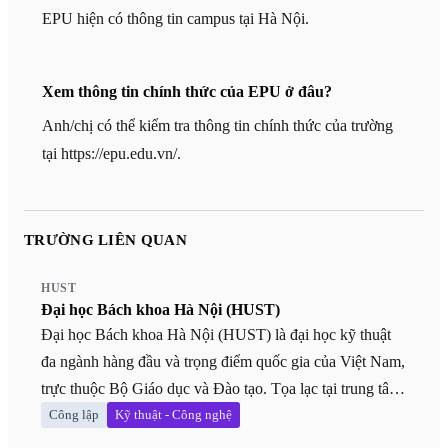
EPU hiện có thông tin campus tại Hà Nội.
Xem thông tin chính thức của EPU ở đâu?
Anh/chị có thể kiểm tra thông tin chính thức của trường
tại https://epu.edu.vn/.
TRƯỜNG LIÊN QUAN
HUST
Đại học Bách khoa Hà Nội (HUST)
Đại học Bách khoa Hà Nội (HUST) là đại học kỹ thuật
đa ngành hàng đầu và trọng điểm quốc gia của Việt Nam,
trực thuộc Bộ Giáo dục và Đào tạo. Tọa lạc tại trung tâm
thủ đô Hà Nội, HUST sở hữu khuôn viên rộng lớn, rợp
Công lập
Kỹ thuật - Công nghệ
bóng cây xanh cùng hệ thống cơ sở vật chất hiện đại, nổi