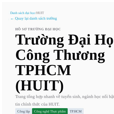
Danh sách đại học
/
HUIT
← Quay lại danh sách trường
HỒ SƠ TRƯỜNG ĐẠI HỌC
Trường Đại Họ
Công Thương
TPHCM
(HUIT)
Trang tổng hợp nhanh về tuyển sinh, ngành học nổi bậ
tin chính thức của
HUIT
.
Công lập
Công nghệ Thực phẩm
TP.HCM