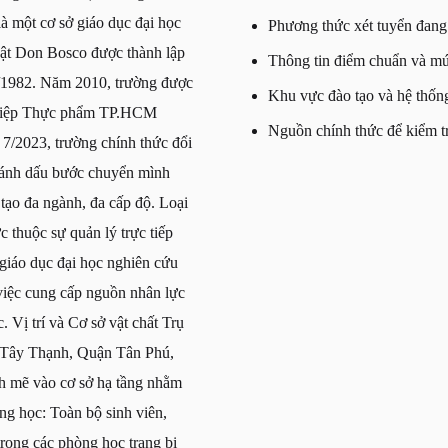
à một cơ sở giáo dục đại học
Phương thức xét tuyển đang 
uật Don Bosco được thành lập
Thông tin điểm chuẩn và m
9/1982. Năm 2010, trường được
Khu vực đào tạo và hệ thố
nghiệp Thực phẩm TP.HCM
Nguồn chính thức để kiểm tr
 7/2023, trường chính thức đổi
ánh dấu bước chuyển mình
tạo đa ngành, đa cấp độ. Loại
 thuộc sự quản lý trực tiếp
iáo dục đại học nghiên cứu
 việc cung cấp nguồn nhân lực
 Vị trí và Cơ sở vật chất Trụ
g Tây Thạnh, Quận Tân Phú,
h mẽ vào cơ sở hạ tầng nhằm
ng học: Toàn bộ sinh viên,
trong các phòng học trang bị