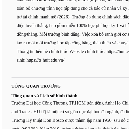
toàn bộ chương trình học (áp dụng cho cả bậc cử nhân và kỹ 
trợ tài chính mạnh mẽ (2026): Trường áp dụng chính sách đặc
diện tuyển thẳng, bao gồm miễn 100% học phí học kỳ 1 và hỗ 
đồng/tháng. Môi trường bình đẳng: Việc xóa bỏ ranh giới cơ s
tạo ra một môi trường học tập công bằng, thân thiện và chuyê
Thông tin liên hệ chính thức Website chính thức: https://huit.
sinh: https://ts.huit.edu.vn/
TỔNG QUAN TRƯỜNG
Tổng quan và Lịch sử hình thành
Trường Đại học Công Thương TP.HCM (tên tiếng Anh: Ho Chi M
and Trade - HUIT) là một cơ sở giáo dục đại học đa ngành, đa lĩ
Trường Kỹ thuật Don Bosco được thành lập năm 1956, sau đó ch
ngày 9/9/1982. Năm 2010, trường được nâng cấp thành đại học 