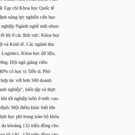
mắt Tạp chí Khoa học Quốc tế
 định năng lực nghiên cứu học
h nghiệp Ngành nghề mũi nhọn:
t lõi ở các lĩnh vực: Khoa học
t và Kinh tế. Các ngành thu
Logistics, Khoa học dữ liệu,
ờng. Đội ngũ giảng viên:
40% có học vị Tiến sĩ, Phó
 hợp tác với hơn 500 doanh
anh nghiệp", kiến tập và thực
 khi tốt nghiệp luôn ở mức cao.
định: Một điểm khác biệt lớn
ịnh học phí trong toàn bộ khóa
i đa khoảng 132 triệu đồng cho
g từ 140 - 170 triệu đồng cho