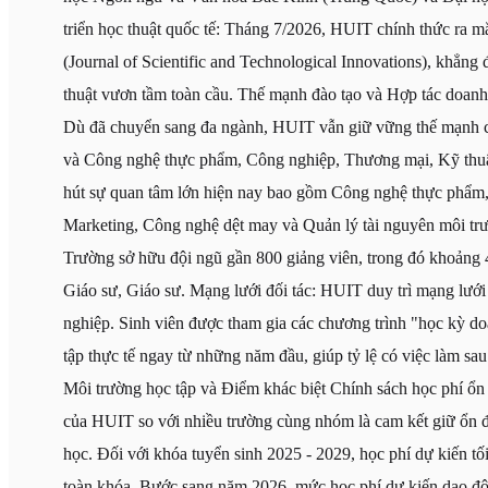
triển học thuật quốc tế: Tháng 7/2026, HUIT chính thức ra 
(Journal of Scientific and Technological Innovations), khẳng
thuật vươn tầm toàn cầu. Thế mạnh đào tạo và Hợp tác doan
Dù đã chuyển sang đa ngành, HUIT vẫn giữ vững thế mạnh cố
và Công nghệ thực phẩm, Công nghiệp, Thương mại, Kỹ thuậ
hút sự quan tâm lớn hiện nay bao gồm Công nghệ thực phẩm, 
Marketing, Công nghệ dệt may và Quản lý tài nguyên môi trư
Trường sở hữu đội ngũ gần 800 giảng viên, trong đó khoảng 
Giáo sư, Giáo sư. Mạng lưới đối tác: HUIT duy trì mạng lưới
nghiệp. Sinh viên được tham gia các chương trình "học kỳ do
tập thực tế ngay từ những năm đầu, giúp tỷ lệ có việc làm sau
Môi trường học tập và Điểm khác biệt Chính sách học phí ổn 
của HUIT so với nhiều trường cùng nhóm là cam kết giữ ổn đ
học. Đối với khóa tuyển sinh 2025 - 2029, học phí dự kiến tố
toàn khóa. Bước sang năm 2026, mức học phí dự kiến dao độn