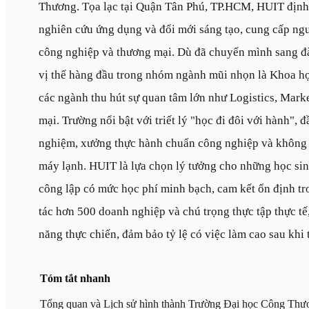
Thương. Tọa lạc tại Quận Tân Phú, TP.HCM, HUIT định 
nghiên cứu ứng dụng và đổi mới sáng tạo, cung cấp ng
công nghiệp và thương mại. Dù đã chuyển mình sang đà
vị thế hàng đầu trong nhóm ngành mũi nhọn là Khoa h
các ngành thu hút sự quan tâm lớn như Logistics, Mark
mại. Trường nổi bật với triết lý "học đi đôi với hành",
nghiệm, xưởng thực hành chuẩn công nghiệp và không 
máy lạnh. HUIT là lựa chọn lý tưởng cho những học sin
công lập có mức học phí minh bạch, cam kết ổn định tr
tác hơn 500 doanh nghiệp và chú trọng thực tập thực tế
năng thực chiến, đảm bảo tỷ lệ có việc làm cao sau khi 
Tóm tắt nhanh
Tổng quan và Lịch sử hình thành Trường Đại học Công Thư