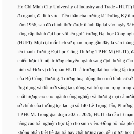
Ho Chi Minh City University of Industry and Trade - HUIT) l
đa ngành, đa lĩnh vực. Tiền thân của trường là Trường Kỹ th
năm 1956, sau đó chính thức được thành lập lại vào ngày 9/
nâng cấp thành đại học với tên gọi Trường Đại học Công 
(HUFI). Một cột mốc lịch sử quan trọng gần đây là vào tháng
tên thành Trường Đại học Công Thương TP.HCM (HUIT), đ
chiến lược từ một trường chuyên ngành sang định hướng đào 
hình và Đơn vị chủ quản HUIT là trường đại học công lập trực
của Bộ Công Thương. Trường hoạt động theo mô hình cơ sở g
ứng dụng và đổi mới sáng tạo, đóng vai trò quan trọng trong
chất lượng cao cho ngành công nghiệp và thương mại cả nước.
sở chính của trường tọa lạc tại số 140 Lê Trọng Tấn, Phườn
TP.HCM. Trong giai đoạn 2025 - 2026, HUIT đã đầu tư mạn
nâng cao trải nghiệm học tập cho sinh viên: Đồng bộ hóa phò
không phân biệt hệ đại trà hay chất lượng cao, đều được học 